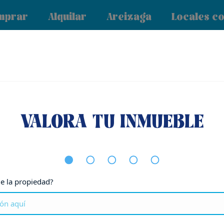
mprar
Alquilar
Areizaga
Locales c
1
|
45
VALORA TU INMUEBLE
de la propiedad?