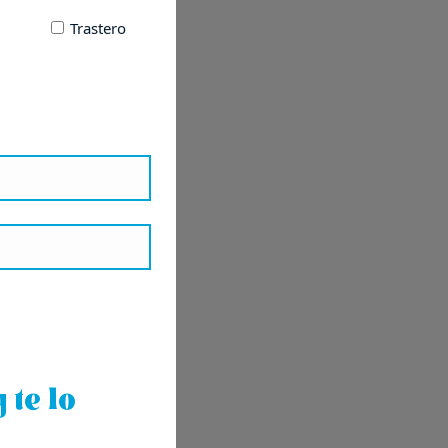
Trastero
 te lo