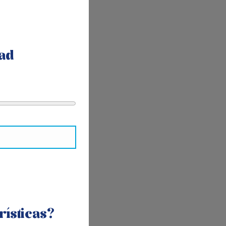
ad
rísticas?