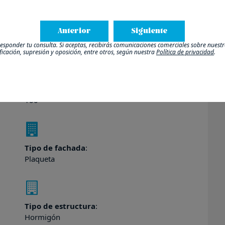
Orientación
Anterior
:
Siguiente
Sur|Oeste
sponder tu consulta. Si aceptas, recibirás comunicaciones comerciales sobre nuestro
ificación, supresión y oposición, entre otros, según nuestra
Política de privacidad
.
Comunidad
:
100
Tipo de fachada
:
Plaqueta
Tipo de estructura
:
Hormigón