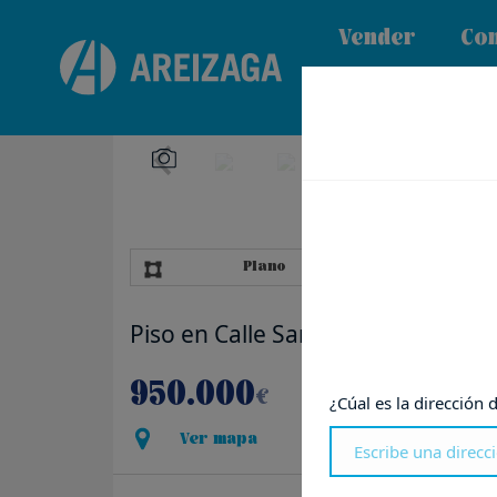
Vender
Co
Plano
Piso en Calle San Martín
950.000
€
¿Cúal es la dirección 
Ver mapa