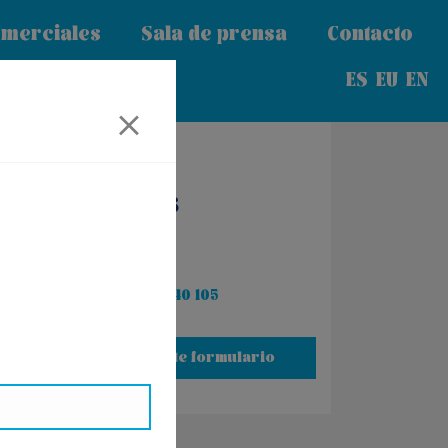
omerciales
Sala de prensa
Contacto
ES
EU
EN
Pregúntanos
Ref.: G37668
Llama al 34 943 440 105
O contacta por este formulario