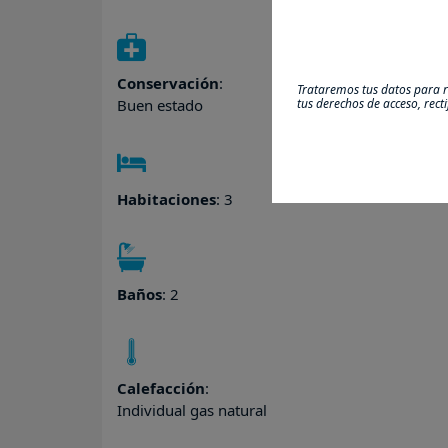
Conservación
:
Trataremos tus datos para re
Buen estado
tus derechos de acceso, rect
Habitaciones
: 3
Baños
: 2
Calefacción
:
Individual gas natural