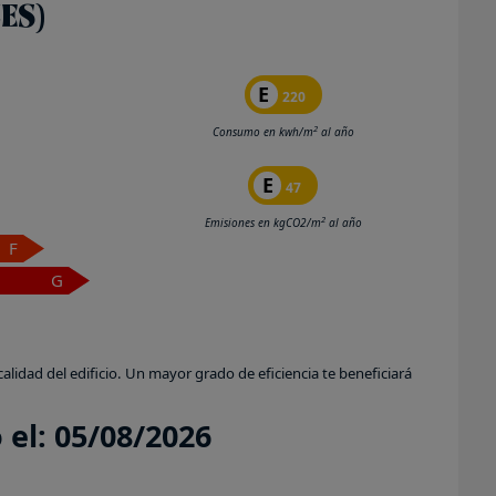
ES)
E
220
2
Consumo en kwh/m
al año
E
47
2
Emisiones en kgCO2/m
al año
F
G
calidad del edificio. Un mayor grado de eficiencia te beneficiará
 el: 05/08/2026