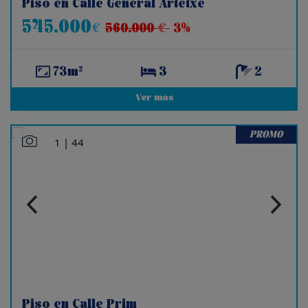
Piso en Calle General Artetxe
545.000
€
560.000
€
3%
73m²
3
2
Ver más
PROMO
1
|
44
Piso en Calle Prim