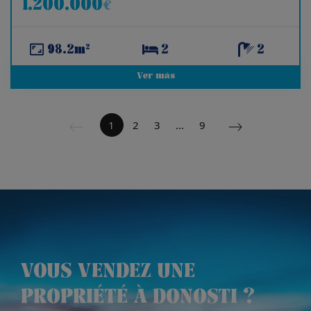
1.200.000
€
98.2m²
2
2
Ver más
1
2
3
...
9
VOUS VENDEZ UNE
PROPRIÉTÉ À DONOSTI ?