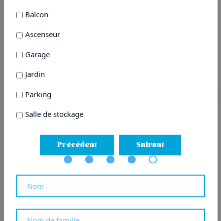
Balcon
Piso en De Felipe IV Hiribidea
Ascenseur
465.000
€
Garage
Jardin
60.6m²
3
1
Parking
Ver más
Salle de stockage
PROMO
1
|
27
Précédent
Suivant