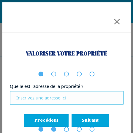
Des nouvelles propriétés dans votre e-mail :
Créer une alerte
VALORISER VOTRE PROPRIÉTÉ
FILTRER LES RÉSULTATS
PROMO
1
|
43
Quelle est l'adresse de la propriété ?
Précédent
Suivant