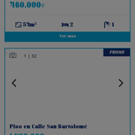
460.000
€
54m²
2
1
Ver más
PROMO
1
|
32
Piso en Calle San Bartolomé