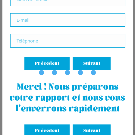
Piso en Plaza Arroka
525.000
€
46m²
1
1
Ver más
Précédent
Suivant
PROMO
1
|
40
Merci ! Nous préparons
votre rapport et nous vous
l'enverrons rapidement
Précédent
Suivant