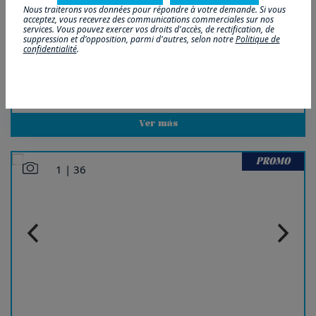
Nous traiterons vos données pour répondre à votre demande. Si vous
acceptez, vous recevrez des communications commerciales sur nos
Piso en Calle Sierra de Aralar
services. Vous pouvez exercer vos droits d'accès, de rectification, de
suppression et d'opposition, parmi d'autres, selon notre
Politique de
499.000
confidentialité
.
€
72m²
3
2
Ver más
PROMO
1
|
36