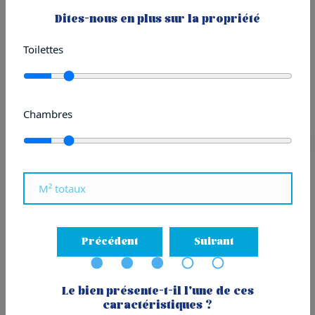
Dites-nous en plus sur la propriété
Piso en Avenida de Tolosa
Toilettes
935.000
€
Chambres
111m²
2
2
Ver más
PROMO
1
|
30
Précédent
Suivant
Le bien présente-t-il l'une de ces
caractéristiques ?