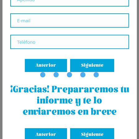
La disponibilidad de superficie comercial prime en
San Sebastián es muy pequeña
. Según datos de la
consultora Areizaga, en el eje comercial formado por las
calles Loyola, Arrasate, Getaria, San Marcial y Avenida
de la Libertad hay un total de 144 locales y actualmente
solo están disponibles cuatro de ellos.
Anterior
Siguiente
¡Gracias! Prepararemos tu
informe y te lo
enviaremos en breve
Anterior
Siguiente