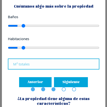
Cuéntanos algo más sobre la propiedad
Baños
Publicado el 31/01/2023
en
Donostia - San Sebastián
Noticia publicada en
Ejeprime
y El Diario Vasco.
Habitaciones
Anterior
Siguiente
¿La propiedad tiene alguna de estas
características?