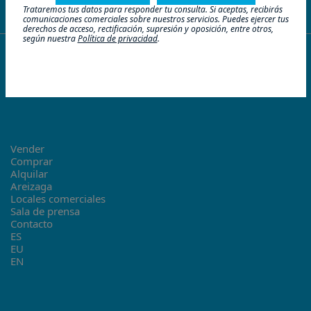
Trataremos tus datos para responder tu consulta. Si aceptas, recibirás
comunicaciones comerciales sobre nuestros servicios. Puedes ejercer tus
derechos de acceso, rectificación, supresión y oposición, entre otros,
según nuestra
Política de privacidad
.
Vender
Comprar
Alquilar
Areizaga
Locales comerciales
Sala de prensa
Contacto
ES
EU
EN