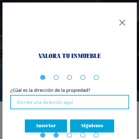
Algo Bonito, Churruca
VALORA TU INMUEBLE
13
¿Cúal es la dirección de la propiedad?
Inicio
-
Noticias de Residencial y Retail
-
Algo Bonito,
Churruca 13
Anterior
Siguiente