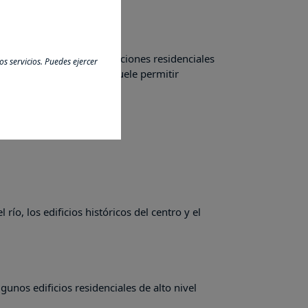
abitual en algunas promociones residenciales
s servicios. Puedes ejercer
ollo del edificio, lo que suele permitir
ones:
río, los edificios históricos del centro y el
gunos edificios residenciales de alto nivel