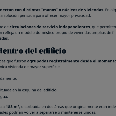
nectan con distintas “manos” o núcleos de viviendas
. En al
 una solución pensada para ofrecer mayor privacidad.
one de
circulaciones de servicio independientes
, que permiten
ión refleja un modelo doméstico propio de viviendas amplias de fina
adas.
entro del edificio
ndas que fueron
agrupadas registralmente desde el momento
nica vivienda de mayor superficie.
adamente:
tuada en la esquina del edificio.
igua.
na a
188 m²
, distribuida en dos áreas que originalmente eran ind
idades podrían volver a separarse o mantenerse unidas.