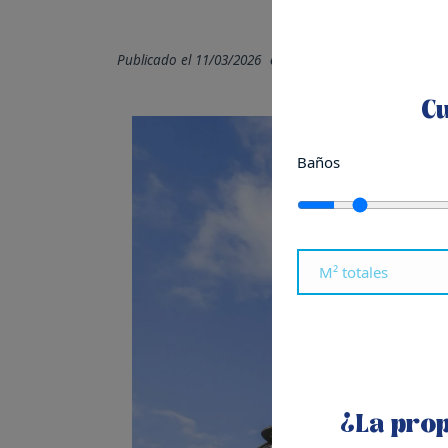
Publicado el 11/03/2026
en
Donostia - San Sebastiá
C
Baños
¿La prop