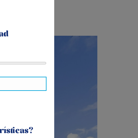
ad
rísticas?