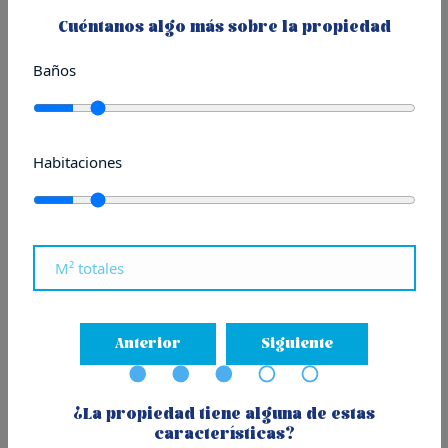
Cuéntanos algo más sobre la propiedad
Publicado el 24/04/2024
en
Donostia - San Sebastián
,
Noticias de Residencial y Retail
Baños
Habitaciones
Anterior
Siguiente
Descubre un frontón de 1884 Convertido en un
Local Comercial Único en San Sebastián
En este primer episodio de nuestro canal de Youtube, te
¿La propiedad tiene alguna de estas
características?
invitamos a descubrir un local verdaderamente