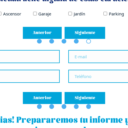
Ascensor
Garaje
Jardín
Parking
Anterior
Siguiente
Anterior
Siguiente
 en pleno
ias! Prepararemos tu informe y