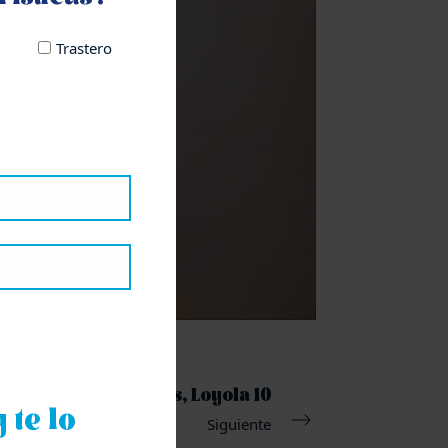
Trastero
Pikolinos, Loyola 10
 te lo
Siguiente