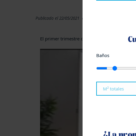
Publicado el 22/05/2021
en
Noticias de Residencial 
C
El primer trimestre de 2021 ha significado un
Baños
¿La prop