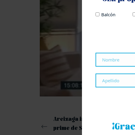
Balcón
Areizaga inaugura una oficina
¡Grac
prime de San Sebastián