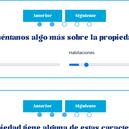
Anterior
Siguiente
y Retail
uéntanos algo más sobre la propied
 incremento en la demanda de Residencial y Retail en el País Vasc
Habitaciones
Anterior
Siguiente
iedad tiene alguna de estas caracte