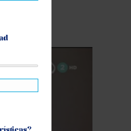
ad
o y Navarra.
rísticas?