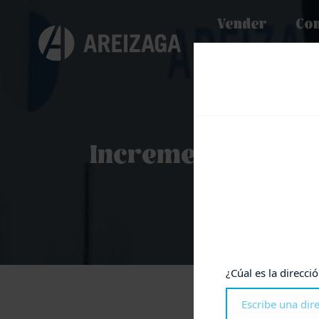
Vender
Co
Incrementa la dem
¿Cúal es la direcci