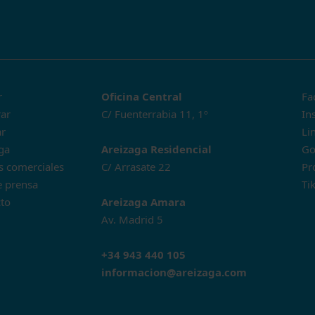
r
Oficina Central
Fa
ar
C/ Fuenterrabia 11, 1º
In
ar
Li
ga
Areizaga Residencial
Go
s comerciales
C/ Arrasate 22
Pr
e prensa
Ti
to
Areizaga Amara
Av. Madrid 5
+34 943 440 105
informacion@areizaga.com