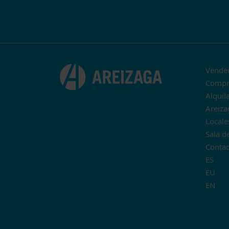
Vende
Compr
Alquil
Areiza
Locale
Sala d
Contac
ES
EU
EN