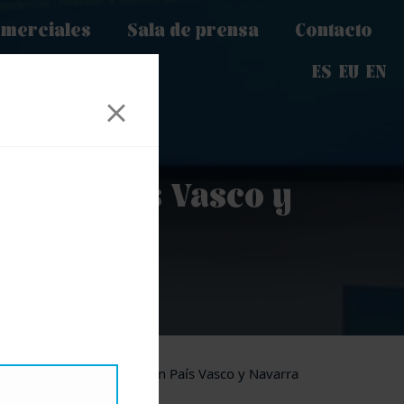
omerciales
Sala de prensa
Contacto
ES
EU
EN
il en País Vasco y
de Residencial y Retail en País Vasco y Navarra