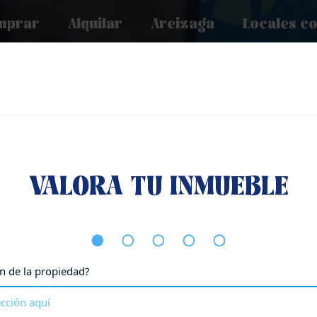
mprar
Alquilar
Areizaga
Locales c
anda de Residencial y Reta
VALORA TU INMUEBLE
Navarra
ón de la propiedad?
Inicio
-
Noticias de Residencial y Retail
-
Incrementa la demanda 