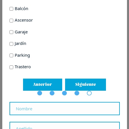
Balcón
Ascensor
Garaje
Jardín
Parking
Trastero
Anterior
Siguiente
Locales y pisos en el Centro
Anterior
Areizaga lanza la comercialización de
la promoción de obra nueva Atotxa
Eder