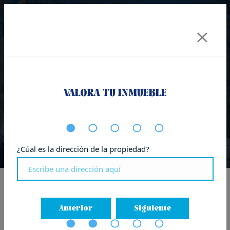
VALORA TU INMUEBLE
Locales y pisos en Aiete
¿Cúal es la dirección de la propiedad?
Inicio
-
Donostia - San Sebastián
-
Locales y pisos en Aiete
Anterior
Siguiente