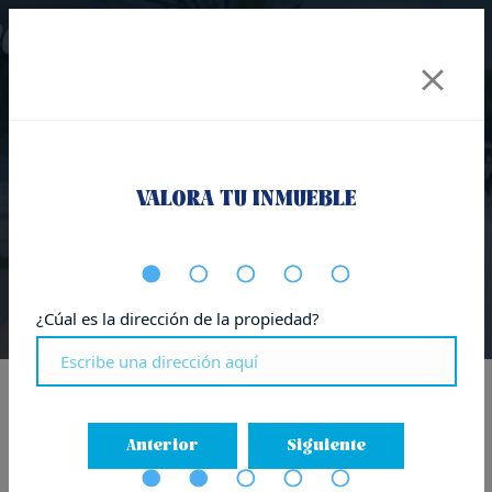
Cómo Vender una Nuda
VALORA TU INMUEBLE
Propiedad en Donostia
¿Cúal es la dirección de la propiedad?
Inicio
-
Donostia - San Sebastián
-
Cómo Vender una Nuda
Propiedad en Donostia
Anterior
Siguiente