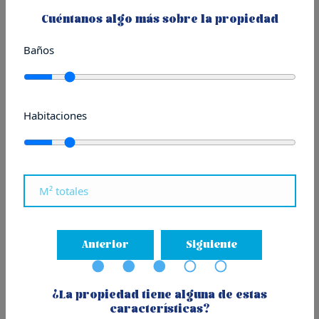
Publicado el 16/06/2025
Cuéntanos algo más sobre la propiedad
en
Donostia - San Sebastián
,
Noticias de Residencial y Retail
Baños
Habitaciones
Guía práctica sobre un tipo
Anterior
Siguiente
de compraventa en auge
¿La propiedad tiene alguna de estas
en Donostia
características?