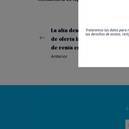
La alta demanda de pisos de luj
Trataremos tus datos para re
tus derechos de acceso, rect
de oferta incrementan el pre
de venta en San Sebastián
Anterior