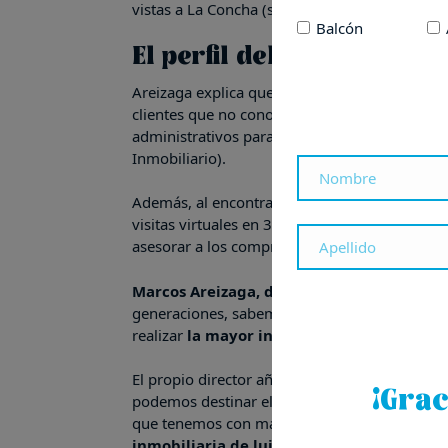
vistas a La Concha (situados en las calles Her
Balcón
El perfil del comprador 
Areizaga explica que, en el caso de los compr
clientes que no conocen el mercado, la lengua
administrativos para obtener el NIE) y quiere
Inmobiliario).
Además, al encontrarse en el extranjero, es 
visitas virtuales en 3D, contar con el apoyo 
asesorar a los compradores con distribuciones
Marcos Areizaga
, director de
Areizaga Inm
generaciones, sabemos que para vender inmue
realizar
la mayor inversión en un plan de
El propio director añade que «nacimos en 1962
¡Grac
podemos destinar el 100 % de nuestros recurs
que tenemos con más de 100.000 portales y ag
inmobiliaria de lujo y la más recomendad