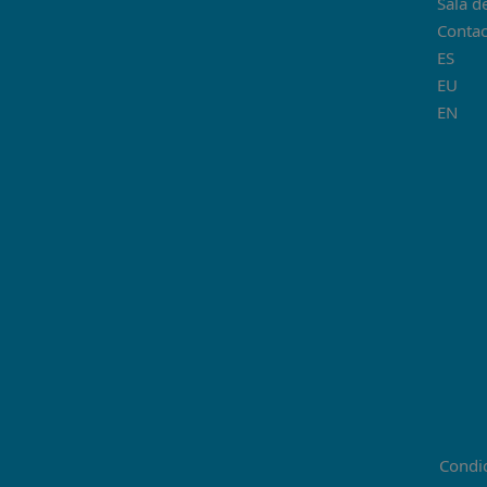
Sala d
Contac
ES
EU
EN
Condic