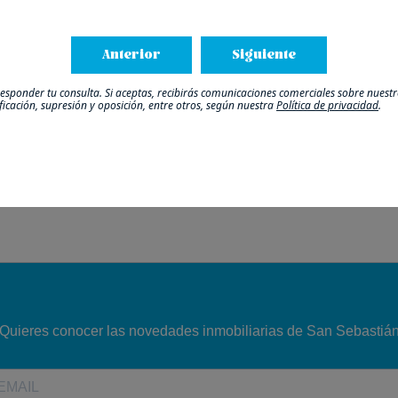
Anterior
Siguiente
o y la falta
La
sponder tu consulta. Si aceptas, recibirás comunicaciones comerciales sobre nuestro
ificación, supresión y oposición, entre otros, según nuestra
Política de privacidad
.
cio medio
desi