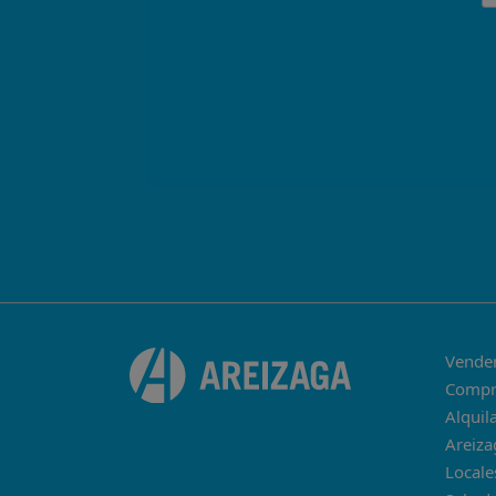
Vende
Compr
Alquil
Areiza
Locale