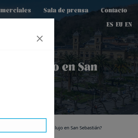
omerciales
Sala de prensa
Contacto
ES
EU
EN
sas de lujo en San
ores de pisos y casas de lujo en San Sebastián?