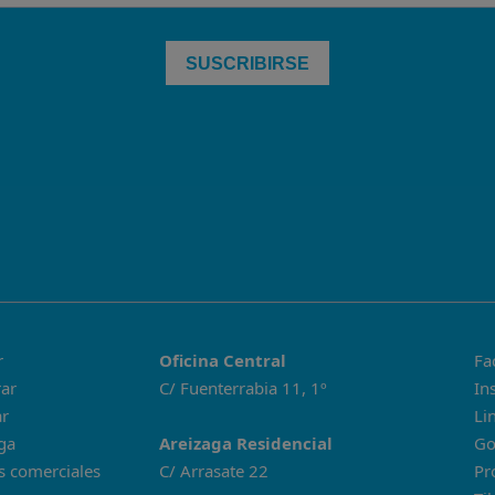
r
Oficina Central
Fa
ar
C/ Fuenterrabia 11, 1º
In
ar
Li
ga
Areizaga Residencial
Go
s comerciales
C/ Arrasate 22
Pr