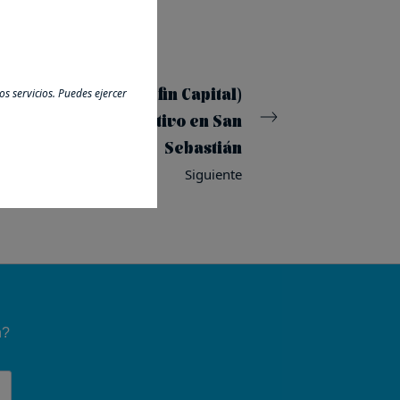
 SOCIMI Inbest (Corpfin Capital)
s servicios. Puedes ejercer
nvierte su último activo en San
Sebastián
Siguiente