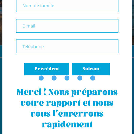
DEMANDEZ VOTRE ÉVALUATION
Précédent
Suivant
Merci ! Nous préparons
votre rapport et nous
Vendre
vous l'enverrons
Acheter
Location
rapidement
Areizaga
Locaux
Salle de presse