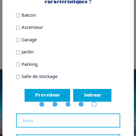
caractéristiques ?
105m²
3
2
Balcon
Ver más
Ascenseur
Garage
1
Jardin
Parking
Salle de stockage
Précédent
Suivant
VOUS VENDEZ UNE
PROPRIÉTÉ À DONOSTI ?