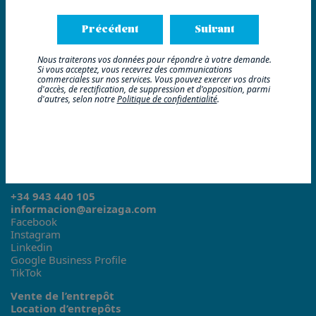
Contact
ES
Précédent
Suivant
EU
EN
Nous traiterons vos données pour répondre à votre demande.
Si vous acceptez, vous recevrez des communications
commerciales sur nos services. Vous pouvez exercer vos droits
d'accès, de rectification, de suppression et d'opposition, parmi
d'autres, selon notre
Politique de confidentialité
.
Siège social
C/ Fuenterrabia 11, 1º
Areizaga Residencial
C/ Arrasate 22
+34 943 440 105
informacion@areizaga.com
Facebook
Instagram
Linkedin
Google Business Profile
TikTok
Vente de l’entrepôt
Location d’entrepôts