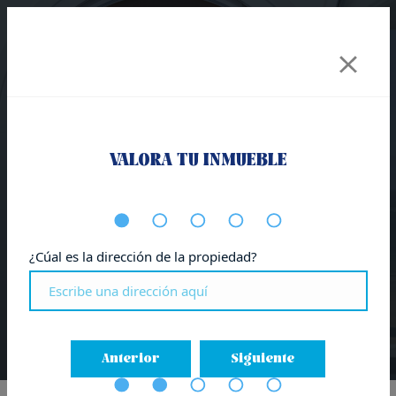
Incrementa la
VALORA TU INMUEBLE
compraventa de
viviendas de lujo por
parte de extranjeros
¿Cúal es la dirección de la propiedad?
en San Sebastián
Anterior
Siguiente