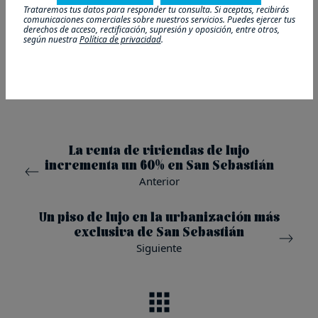
Para acometer la transformación del edificio, construido
Trataremos tus datos para responder tu consulta. Si aceptas, recibirás
comunicaciones comerciales sobre nuestros servicios. Puedes ejercer tus
hacia 1883, la promotora lo vació por dentro y mantuvo
derechos de acceso, rectificación, supresión y oposición, entre otros,
según nuestra
Política de privacidad
.
la fachada, protegida en el Plan Especial de Protección
del Patrimonio Urbanístico Construido (Peppuc) con un
grado D. En la ficha se establece una protección
específico para los elementos de sillería.
La venta de viviendas de lujo
incrementa un 60% en San Sebastián
Anterior
Un piso de lujo en la urbanización más
exclusiva de San Sebastián
Siguiente